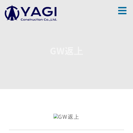
Skip
to
content
GW返上