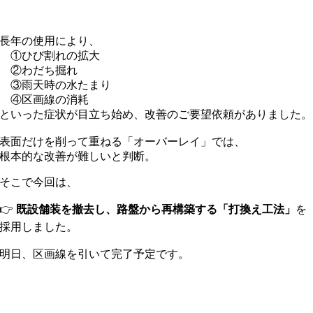
長年の使用により、
①ひび割れの拡大
②わだち掘れ
③雨天時の水たまり
④区画線の消耗
といった症状が目立ち始め、改善のご要望依頼がありました。
表面だけを削って重ねる「オーバーレイ」では、
根本的な改善が難しいと判断。
そこで今回は、
👉
既設舗装を撤去し、路盤から再構築する「打換え工法」
を
採用しました。
明日、区画線を引いて完了予定です。