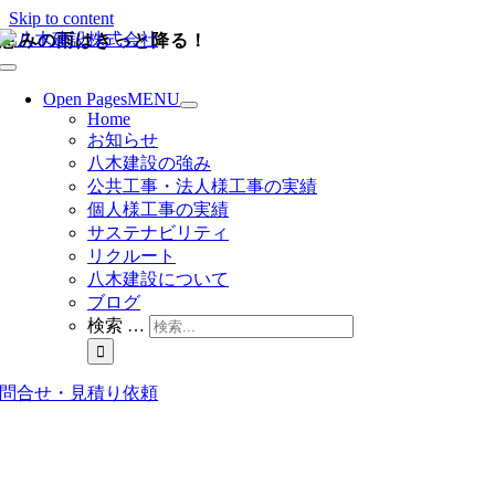
Skip to content
恵みの雨はきっと降る！
Open Pages
MENU
Home
お知らせ
八木建設の強み
公共工事・法人様工事の実績
個人様工事の実績
サステナビリティ
リクルート
八木建設について
ブログ
検索 …
問合せ・見積り依頼