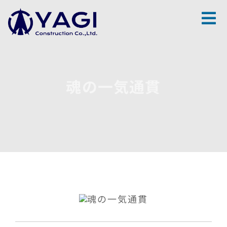
Skip
to
content
魂の一気通貫